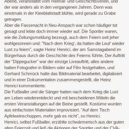
Abend, veranstaltet vom Heimat- und Geschichtsverein, und
der war anders als in den vergangenen Jahren. Denn was
einstmals in der Kleeblattstadt blühte, wird gerade zu Grabe
getragen.
Aber die Fassenacht in Neu-Anspach war schon häufiger tot
gesagt und lebte doch immer wieder auf. Die Sportler waren,
wie die Zeitungsmeldung bezeugt, auch dem Feiern seit jeher
wohlgesonnen und: "Nach dem Krieg‘, da hatten die Leut‘ wieder
Lust zu feiern", sagte Heinz Henrici, der am Samstagabend im
Bürgerhaus durch die Geschichte des Feierns führte. Der Auftritt
der "Dippegucker" war der einzige Liveauftritt, alles andere
hatten Fotografen in Bildern oder auf Film festgehalten, und
Gerhard Schmück hatte das Bildmaterial bearbeitet, digitalisiert
und in einer Dokumentation zusammengestellt, die Heinz
Henrici kommentierte.
Die Fußballer und die Sänger hatten nach dem Krieg die Lust
am Leben wiederentdeckt und mit bescheidenen Mitteln die
ersten Veranstaltungen auf die Beine gestellt. Kostüme wurden
aus einfachsten Materialien improvisiert. "Auf dem Tisch
Apfelweinschoppen, mehr gab es nicht", so Henrici.
Henrici, selbst Fußballer, erzählte schwärmerisch aus der guten
alten Feierzeit und ließ die Aktionen der Sportler und der CVA-