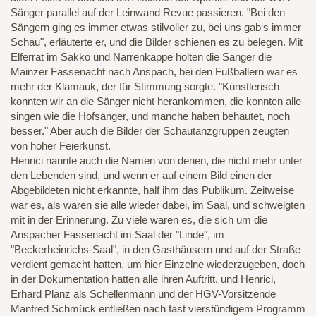
Sänger parallel auf der Leinwand Revue passieren. "Bei den
Sängern ging es immer etwas stilvoller zu, bei uns gab‘s immer
Schau", erläuterte er, und die Bilder schienen es zu belegen. Mit
Elferrat im Sakko und Narrenkappe holten die Sänger die
Mainzer Fassenacht nach Anspach, bei den Fußballern war es
mehr der Klamauk, der für Stimmung sorgte. "Künstlerisch
konnten wir an die Sänger nicht herankommen, die konnten alle
singen wie die Hofsänger, und manche haben behautet, noch
besser." Aber auch die Bilder der Schautanzgruppen zeugten
von hoher Feierkunst.
Henrici nannte auch die Namen von denen, die nicht mehr unter
den Lebenden sind, und wenn er auf einem Bild einen der
Abgebildeten nicht erkannte, half ihm das Publikum. Zeitweise
war es, als wären sie alle wieder dabei, im Saal, und schwelgten
mit in der Erinnerung. Zu viele waren es, die sich um die
Anspacher Fassenacht im Saal der "Linde", im
"Beckerheinrichs-Saal", in den Gasthäusern und auf der Straße
verdient gemacht hatten, um hier Einzelne wiederzugeben, doch
in der Dokumentation hatten alle ihren Auftritt, und Henrici,
Erhard Planz als Schellenmann und der HGV-Vorsitzende
Manfred Schmück entließen nach fast vierstündigem Programm