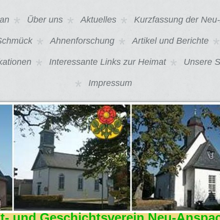
lan
Über uns
Aktuelles
Kurzfassung der Neu
 Schmück
Ahnenforschung
Artikel und Berichte
kationen
Interessante Links zur Heimat
Unsere 
Impressum
t- und Geschichtsverein Neu-Anspac