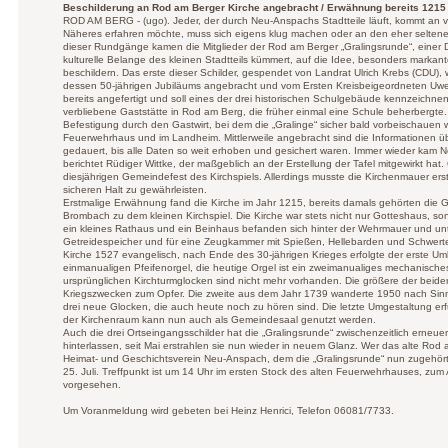
Beschilderung an Rod am Berger Kirche angebracht / Erwähnung bereits 1215
ROD AM BERG - (ugo). Jeder, der durch Neu-Anspachs Stadtteile läuft, kommt an v
Näheres erfahren möchte, muss sich eigens klug machen oder an den eher seltene
dieser Rundgänge kamen die Mitglieder der Rod am Berger „Gralingsrunde“, einer D
kulturelle Belange des kleinen Stadtteils kümmert, auf die Idee, besonders markant
beschildern. Das erste dieser Schilder, gespendet von Landrat Ulrich Krebs (CDU)
dessen 50-jährigen Jubiläums angebracht und vom Ersten Kreisbeigeordneten Uwe Kr
bereits angefertigt und soll eines der drei historischen Schulgebäude kennzeichnen
verbliebene Gaststätte in Rod am Berg, die früher einmal eine Schule beherbergte. 
Befestigung durch den Gastwirt, bei dem die „Gralinge“ sicher bald vorbeischauen
Feuerwehrhaus und im Landheim. Mittlerweile angebracht sind die Informationen übe
gedauert, bis alle Daten so weit erhoben und gesichert waren. Immer wieder kam 
berichtet Rüdiger Wittke, der maßgeblich an der Erstellung der Tafel mitgewirkt hat
diesjährigen Gemeindefest des Kirchspiels. Allerdings musste die Kirchenmauer er
sicheren Halt zu gewährleisten.
Erstmalige Erwähnung fand die Kirche im Jahr 1215, bereits damals gehörten die 
Brombach zu dem kleinen Kirchspiel. Die Kirche war stets nicht nur Gotteshaus, son
ein kleines Rathaus und ein Beinhaus befanden sich hinter der Wehrmauer und unt
Getreidespeicher und für eine Zeugkammer mit Spießen, Hellebarden und Schwerte
Kirche 1527 evangelisch, nach Ende des 30-jährigen Krieges erfolgte der erste Um
einmanualigen Pfeifenorgel, die heutige Orgel ist ein zweimanualiges mechanisch
ursprünglichen Kirchturmglocken sind nicht mehr vorhanden. Die größere der beiden
Kriegszwecken zum Opfer. Die zweite aus dem Jahr 1739 wanderte 1950 nach Sinn
drei neue Glocken, die auch heute noch zu hören sind. Die letzte Umgestaltung erf
der Kirchenraum kann nun auch als Gemeindesaal genutzt werden.
Auch die drei Ortseingangsschilder hat die „Gralingsrunde“ zwischenzeitlich erneuer
hinterlassen, seit Mai erstrahlen sie nun wieder in neuem Glanz. Wer das alte Ro
Heimat- und Geschichtsverein Neu-Anspach, dem die „Gralingsrunde“ nun zugehör
25. Juli. Treffpunkt ist um 14 Uhr im ersten Stock des alten Feuerwehrhauses, zum 
vorgesehen.
Um Voranmeldung wird gebeten bei Heinz Henrici, Telefon 06081/7733.