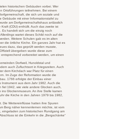
ielen historischen Gebäuden vorbei. Wer
n Ortsführungen teilnehmen. Bei einem
orfgemeinschaft, die sich um soziale und
e Gebäude mit einer Informationstafel zu
, wurde am Dorfgemeinschaftshaus anlässlich
aft (CDU) enthüllt. Auch das zweite ist
. Es handelt sich um die einzig noch
Allerdings wartet dieses Schild noch auf die
 werden. Weitere Schulen gab es im alten
r die örtliche Kirche. Ein ganzes Jahr hat es
Neues dazu, das geprüft werden musste,
. Offiziell übergeben wurde diese zum
st entsprechend vorbereitet werden, um einen
Gemeinden Dorfweil, Hunoldstal und
dern auch Zufluchtsort in Kriegszeiten. Auch
er dem Kirchdach war Platz für einen
rn. Im Zuge der Reformation wurde die
bau. 1766 erfolgte der Einbau einer
es Instrument aus dem Jahr 1982. Auch die
 fiel 1942, wie viele andere Glocken auch,
 ins Glockenmuseum. An ihre Stelle kamen
uhr die Kirche in den Jahren 1979 bis 1982,
t. Die Wettereinflüsse hatten ihre Spuren
d am Berg näher kennenlernen möchte, ist vom
t, eingeladen zum historischen Rundgang am
Abschluss ist die Einkehr in die „Bergschänke“